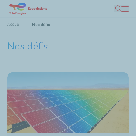
Aller
Ecosolutions
Recherc
au
contenu
Fil
Accueil
Nos défis
principal
d'Ariane
Nos défis