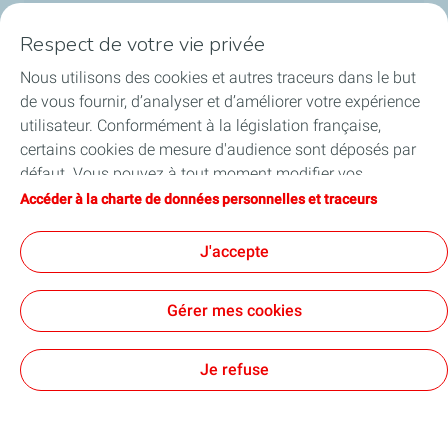
Notre défi TotalEnergies : Plus
Respect de votre vie privée
d'énergie, moins d'émissions
Nous utilisons des cookies et autres traceurs dans le but
TotalEnergies affirme son ambition d’être un acteur
de vous fournir, d’analyser et d’améliorer votre expérience
majeur de la transition énergétique. Découvrez la
utilisateur. Conformément à la législation française,
vision de la Compagnie d’ici à 2050.
certains cookies de mesure d'audience sont déposés par
défaut. Vous pouvez à tout moment modifier vos
En savoir plus
paramètres de cookies en cliquant sur le bouton « Gérer
Accéder à la charte de données personnelles et traceurs
mes cookies ». En cliquant sur le bouton « J’accepte »,
vous acceptez le dépôt de l’ensemble des cookies. Dans le
J'accepte
cas où vous cliquez sur « Je refuse », seuls les cookies
techniques nécessaires au bon fonctionnement du site
Contact
Accessibilité numérique
Gérer mes cookies
seront utilisés. Pour plus d’informations, vous pouvez
Charte de données personnelles et cookies
consulter la page « Charte de données personnelles et
Conditions générales d'utilisation
Cookies
traceurs ».
Je refuse
TotalEnergies 2026