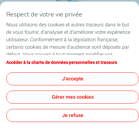
Respect de votre vie privée
Nous utilisons des cookies et autres traceurs dans le but
Produits, services et solutions labellisés
de vous fournir, d’analyser et d’améliorer votre expérience
utilisateur. Conformément à la législation française,
Produits et gammes labellisés, critères d'impact et
certains cookies de mesure d'audience sont déposés par
labellisations emblématiques.
défaut. Vous pouvez à tout moment modifier vos
paramètres de cookies en cliquant sur le bouton « Gérer
Accéder à la charte de données personnelles et traceurs
Découvrir
mes cookies ». En cliquant sur le bouton « J’accepte »,
vous acceptez le dépôt de l’ensemble des cookies. Dans le
J'accepte
cas où vous cliquez sur « Je refuse », seuls les cookies
techniques nécessaires au bon fonctionnement du site
Gérer mes cookies
seront utilisés. Pour plus d’informations, vous pouvez
Contact
Accessibilité numérique
consulter la page « Charte de données personnelles et
Charte de données personnelles et cookies
Conditions générales d'utilisation
Cookies
traceurs ».
Je refuse
TotalEnergies 2026