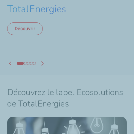
TotalEnergies
plus d'énergie,moins
Découvrir
Découvrir
d'émissions
Découvrir
Découvrir
Découvrez le label Ecosolutions
de TotalEnergies