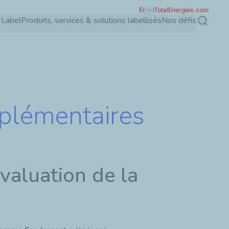
Fr
TotalEnergies.com
 Label
Produits, services & solutions labellisés
Nos défis
Recherch
plémentaires
évaluation de la