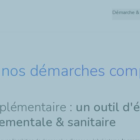
Aller
Démarche &
au
contenu
principal
: nos démarches com
plémentaire :
un outil d'
ementale & sanitaire