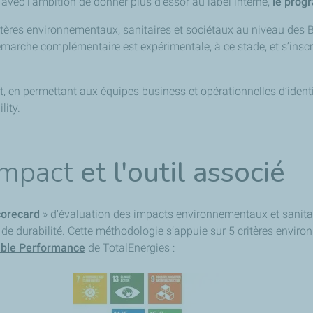
 avec l’ambition de donner plus d’essor au label interne,
le prog
tères environnementaux, sanitaires et sociétaux au niveau des Bus
rche complémentaire est expérimentale, à ce stade, et s’inscri
n permettant aux équipes business et opérationnelles d’identifie
lity.
Impact
et l'outil associé
corecard
» d’évaluation des impacts environnementaux et sanitai
re de durabilité. Cette méthodologie s’appuie sur 5 critères envir
able Performance
de TotalEnergies :